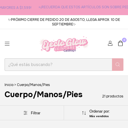
⭐¡RECUERDA QUE ESTOS ARTÍCULOS SON SOBRE PEDID
ORES A $1,599!
✨PRÓXIMO CIERRE DE PEDIDO 20 DE AGOSTO, LLEGA APROX. 10 DE
SEPTIEMBRE✨
0
Inicio
>
Cuerpo/Manos/Pies
Cuerpo/Manos/Pies
21 productos
Ordenar por:
Filtrar
Más vendidos