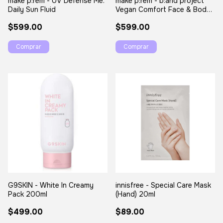
make p:rem - UV Defense Me.
make p:rem - b:and project
Daily Sun Fluid
Vegan Comfort Face & Body
Cream
$599.00
$599.00
G9SKIN - White In Creamy
innisfree - Special Care Mask
Pack 200ml
(Hand) 20ml
$499.00
$89.00