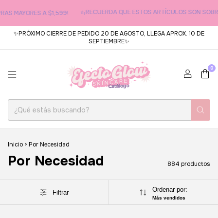
⭐¡RECUERDA QUE ESTOS ARTÍCULOS SON SOBRE PE
 MAYORES A $1,599!
✨PRÓXIMO CIERRE DE PEDIDO 20 DE AGOSTO, LLEGA APROX. 10 DE
SEPTIEMBRE✨
0
Inicio
>
Por Necesidad
Por Necesidad
884 productos
Ordenar por:
Filtrar
Más vendidos