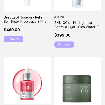
2 colores
Beauty of Joseon - Relief
Sun: Rice+ Probiotics SPF 50+
SKIN1004 - Madagascar
PA++++ 50ml
Centella Hyalu-Cica Water-Fit
$489.00
Sun Serum Jumbo
$399.00
Comprar