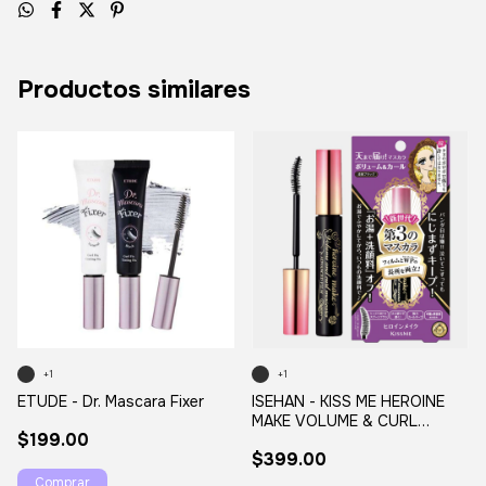
Productos similares
+1
+1
ETUDE - Dr. Mascara Fixer
ISEHAN - KISS ME HEROINE
MAKE VOLUME & CURL
$199.00
MASCARA ADVANCED FILM
$399.00
BLACK
Comprar