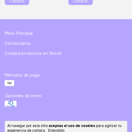
Menú Principal
Contáctanos
Compra productos en Stock!
Métodos de pago
Opciones de envío
Al navegar por este sitio
aceptas el uso de cookies
para agilizar tu
Copyright ☆Catálogo EfectoGlow Skincare☆ - 2026. Todos los
experiencia de compra.
Entendido