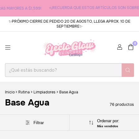
⭐¡RECUERDA QUE ESTOS ARTÍCULOS SON SOBRE PE
 MAYORES A $1,599!
✨PRÓXIMO CIERRE DE PEDIDO 20 DE AGOSTO, LLEGA APROX. 10 DE
SEPTIEMBRE✨
0
Inicio
>
Rutina
>
Limpiadores
>
Base Agua
Base Agua
76 productos
Ordenar por:
Filtrar
Más vendidos